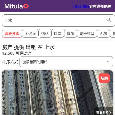
Favorites
管理通知提醒
高級搜索
关键词
價格
卧室
廁所
房子類型
面積
房产 提供 出租 在 上水
12,508 可用房产
排序方式:
從最相關的開始
新的
查看照片