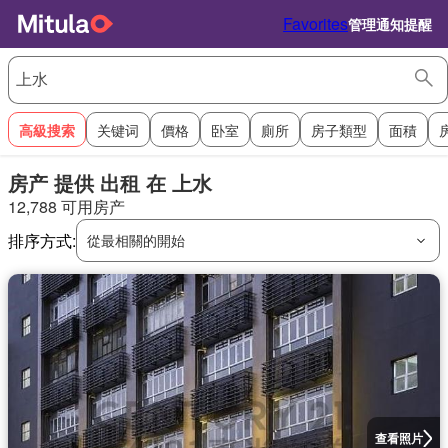
Favorites
管理通知提醒
高級搜索
关键词
價格
卧室
廁所
房子類型
面積
房产 提供 出租 在 上水
12,788 可用房产
排序方式:
從最相關的開始
查看照片