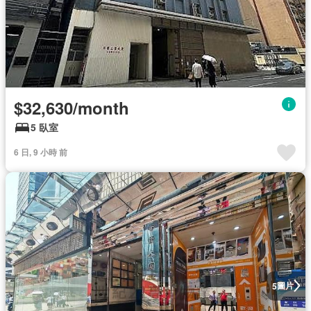
$32,630/month
5 臥室
6 日, 9 小時 前
圖片
5