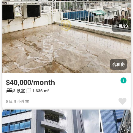
圖片
39
合租房
$40,000/month
3 臥室
1,636 m²
5 日, 9 小時 前