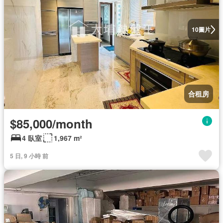
圖片
10
合租房
$85,000/month
4 臥室
1,967 m²
5 日, 9 小時 前