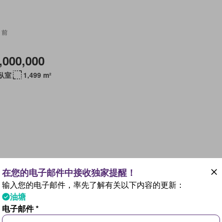
 前
,000,000
 臥室
1,499 m²
 前
输入您的电子邮件，率先了解有关以下内容的更新：
480,000
油塘
 臥室
1 浴室
666 m²
电子邮件 *