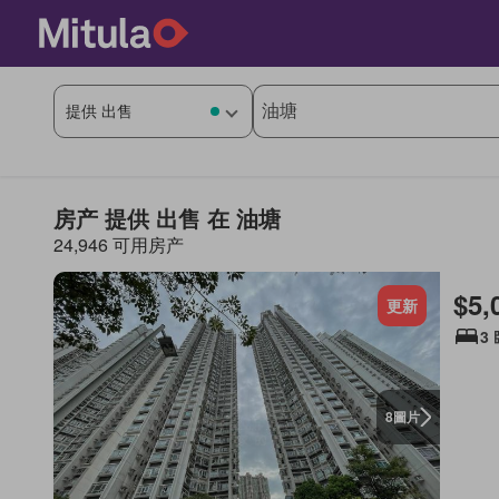
房产 提供 出售 在 油塘
24,946 可用房产
$5,
更新
3
圖片
8