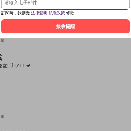
訂閱時，我接受
法律聲明
私隱政策
條款
接收提醒
 前
找
 浴室
1,011 m²
 前