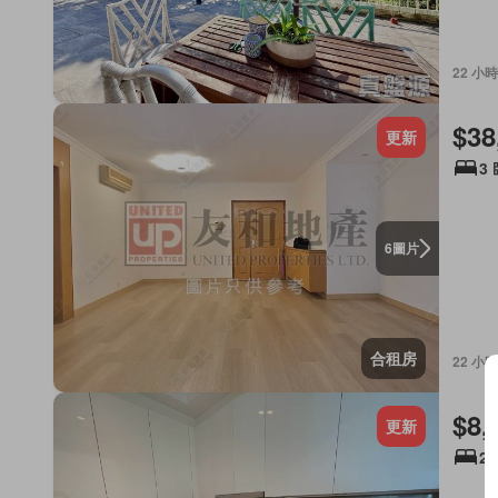
22 小時
$38
更新
3
圖片
6
合租房
22 小時
$8,
更新
2