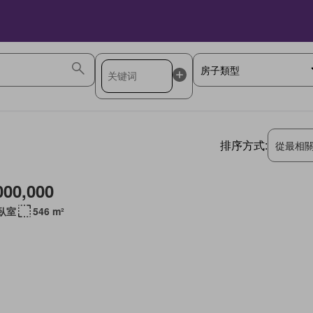
排序方式:
從最相
000,000
 臥室
546 m²