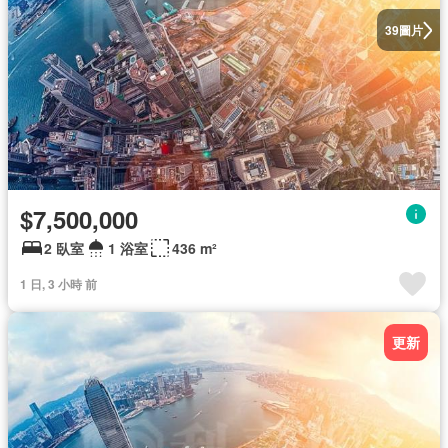
圖片
39
$7,500,000
2 臥室
1 浴室
436 m²
1 日, 3 小時 前
更新