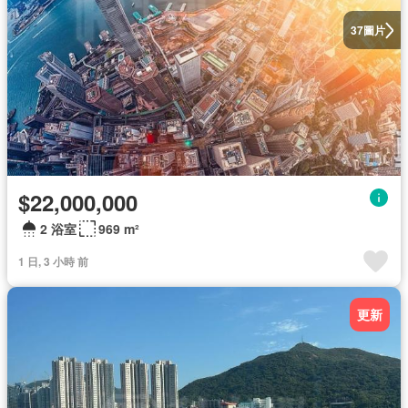
圖片
37
$22,000,000
2 浴室
969 m²
1 日, 3 小時 前
更新