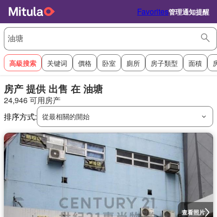
Favorites
管理通知提醒
高級搜索
关键词
價格
卧室
廁所
房子類型
面積
房产 提供 出售 在 油塘
24,946 可用房产
排序方式:
從最相關的開始
查看照片