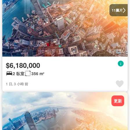
圖片
11
$6,180,000
2 臥室
356 m²
1 日, 3 小時 前
更新