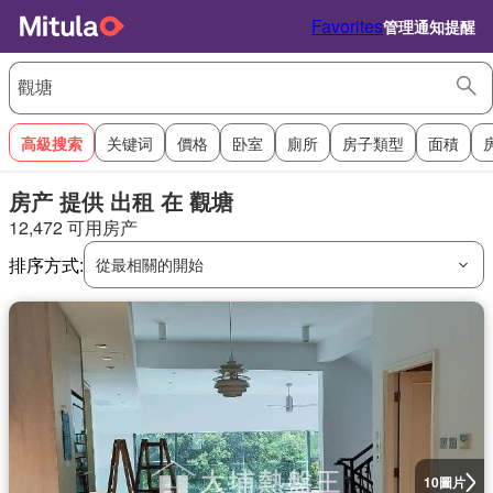
Favorites
管理通知提醒
高級搜索
关键词
價格
卧室
廁所
房子類型
面積
房产 提供 出租 在 觀塘
12,472 可用房产
排序方式:
從最相關的開始
圖片
10