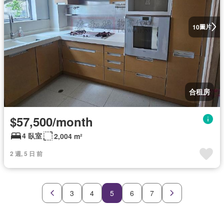
圖片
10
合租房
$57,500/month
4 臥室
2,004 m²
2 週, 5 日 前
3
4
5
6
7