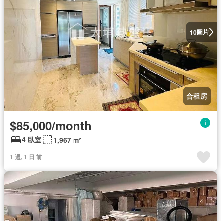
圖片
10
合租房
$85,000/month
4 臥室
1,967 m²
1 週, 1 日 前