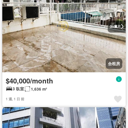
圖片
39
合租房
$40,000/month
3 臥室
1,636 m²
1 週, 1 日 前