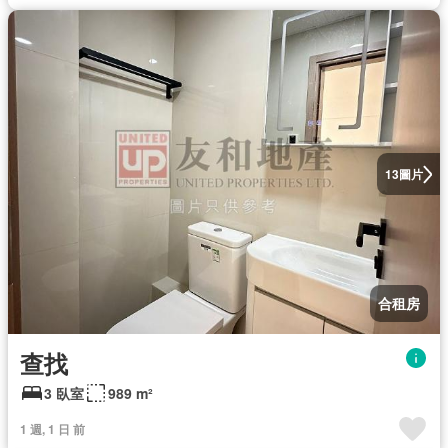
圖片
13
合租房
查找
3 臥室
989 m²
1 週, 1 日 前