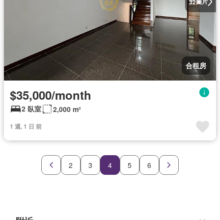
圖片
32
合租房
$35,000/month
2 臥室
2,000 m²
1 週, 1 日 前
2
3
4
5
6