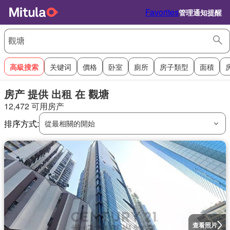
Favorites
管理通知提醒
高級搜索
关键词
價格
卧室
廁所
房子類型
面積
房产 提供 出租 在 觀塘
12,472 可用房产
排序方式:
從最相關的開始
查看照片