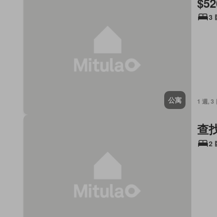
$52
3
公寓
1 週, 3
查
2