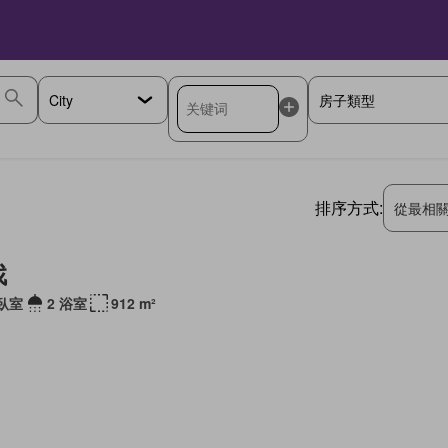
排序方式:
從最相
找
 臥室
2 浴室
912 m²