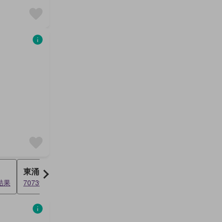
東涌
東平洲
 结果
70739 结果
38035 结果