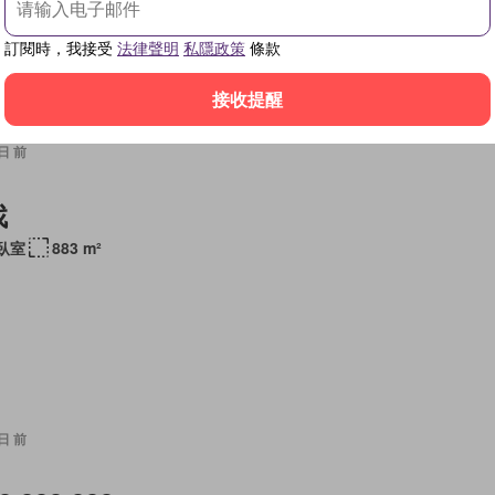
訂閱時，我接受
法律聲明
私隱政策
條款
接收提醒
 日 前
找
 臥室
883 m²
 日 前