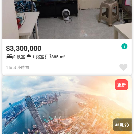
$3,300,000
2 臥室
1 浴室
385 m²
1 日, 5 小時 前
更新
圖片
45