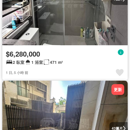
$6,280,000
2 臥室
1 浴室
471 m²
1 日, 5 小時 前
更新
圖片
43