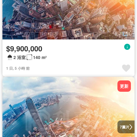
$9,900,000
2 浴室
140 m²
1 日, 5 小時 前
更新
圖片
7