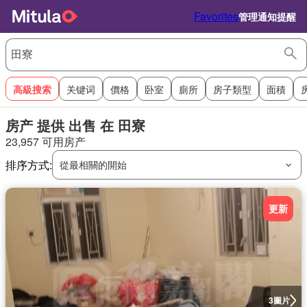
Favorites
管理通知提醒
高級搜索
关键词
價格
卧室
廁所
房子類型
面積
房产 提供 出售 在 田寮
23,957 可用房产
排序方式:
從最相關的開始
更新
圖片
3