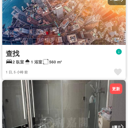
查找
2 臥室
1 浴室
560 m²
1 日, 5 小時 前
更新
圖片
8