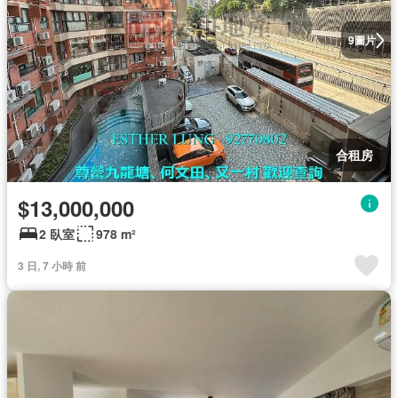
圖片
9
合租房
$13,000,000
2 臥室
978 m²
3 日, 7 小時 前