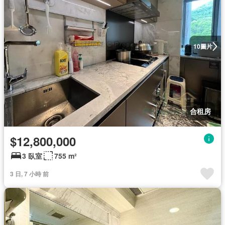
圖片
10
合租房
$12,800,000
3 臥室
755 m²
3 日, 7 小時 前