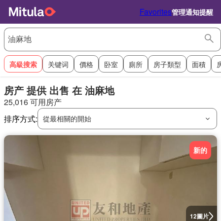
Favorites
管理通知提醒
高級搜索
关键词
價格
卧室
廁所
房子類型
面積
房产 提供 出售 在 油麻地
25,016 可用房产
排序方式:
從最相關的開始
新的
圖片
12