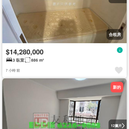
合租房
$14,280,000
3 臥室
886 m²
7 小時 前
新的
圖片
12