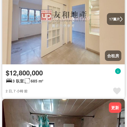
圖片
17
合租房
$12,800,000
3 臥室
685 m²
2 日, 7 小時 前
更新