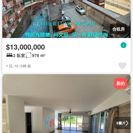
合租房
$13,000,000
2 臥室
978 m²
1 日, 10 小時 前
新的
圖片
9