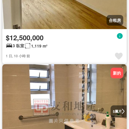
合租房
$12,500,000
3 臥室
1,119 m²
1 日, 10 小時 前
新的
圖片
5