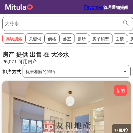
Favorites
管理通知提醒
高級搜索
关键词
價格
卧室
廁所
房子類型
面積
房产 提供 出售 在 大冷水
25,071 可用房产
排序方式:
從最相關的開始
新的
圖片
17