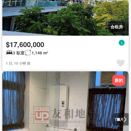
合租房
$17,600,000
3 臥室
1,146 m²
1 日, 10 小時 前
新的
圖片
7