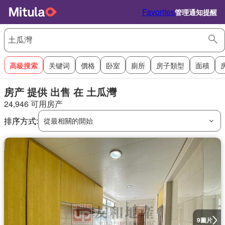
Favorites
管理通知提醒
高級搜索
关键词
價格
卧室
廁所
房子類型
面積
房产 提供 出售 在 土瓜灣
24,946 可用房产
排序方式:
從最相關的開始
圖片
9