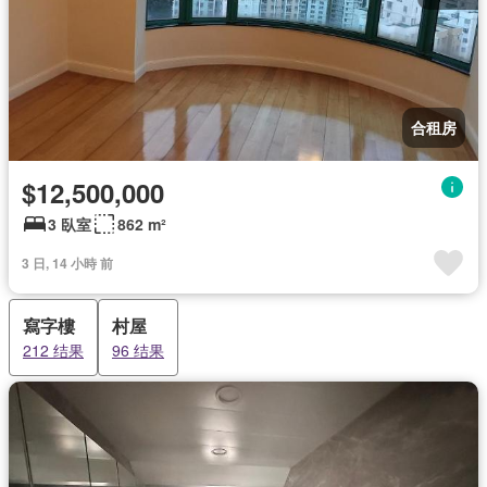
合租房
$12,500,000
3 臥室
862 m²
3 日, 14 小時 前
寫字樓
村屋
212 结果
96 结果