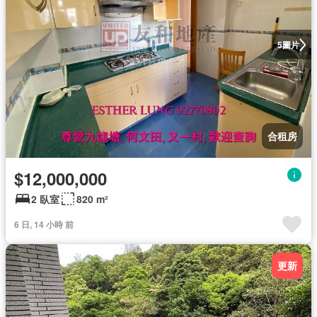
圖片
5
合租房
$12,000,000
2 臥室
820 m²
6 日, 14 小時 前
更新