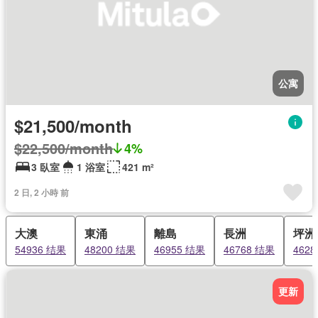
公寓
$21,500/month
$22,500/month
4%
3 臥室
1 浴室
421 m²
2 日, 2 小時 前
大澳
東涌
離島
長洲
坪洲
54936 结果
48200 结果
46955 结果
46768 结果
462
更新