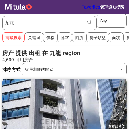
Favorites
管理通知提醒
City
高級搜索
关键词
價格
卧室
廁所
房子類型
面積
房产 提供 出租 在 九龍 region
4,699 可用房产
排序方式:
從最相關的開始
查看照片