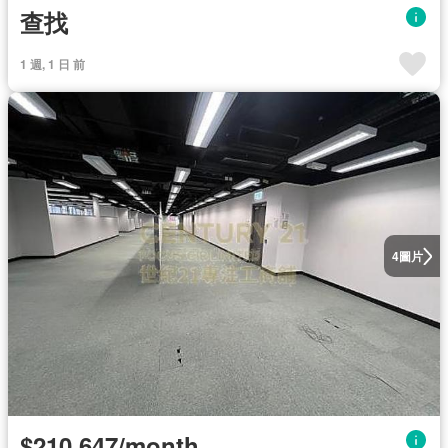
查找
1 週, 1 日 前
圖片
4
$210,647/month