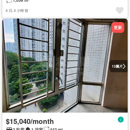
1,056 m²
6 日, 6 小時 前
更新
圖片
13
$15,040/month
2 臥室
1 浴室
442 m²