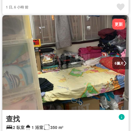
1 日, 6 小時 前
更新
圖片
6
查找
2 臥室
1 浴室
350 m²