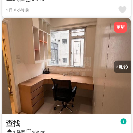
1 日, 6 小時 前
更新
圖片
5
查找
1 浴室
262 m²