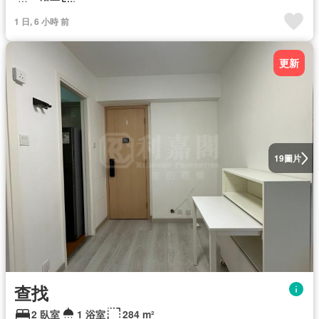
1 日, 6 小時 前
更新
圖片
19
查找
2 臥室
1 浴室
284 m²