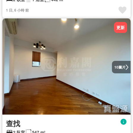
1 日, 6 小時 前
更新
圖片
10
查找
2 臥室
547 m²