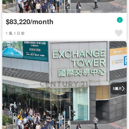
$83,220/month
1 週, 1 日 前
圖片
5