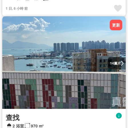
1 日, 6 小時 前
更新
圖片
14
查找
2 浴室
970 m²