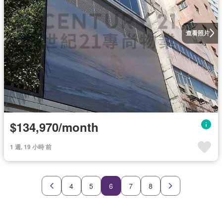
查看照片
$134,970/month
1 週, 19 小時 前
4
5
6
7
8