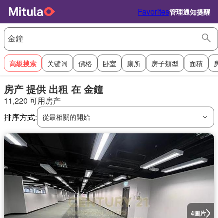
Favorites
管理通知提醒
高級搜索
关键词
價格
卧室
廁所
房子類型
面積
房产 提供 出租 在 金鐘
11,220 可用房产
排序方式:
從最相關的開始
圖片
4