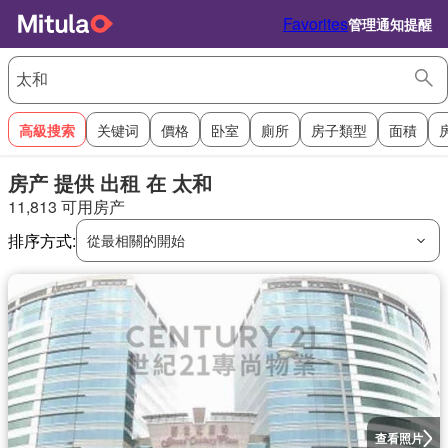
Favorites
管理通知提醒
高級搜索
关键词
價格
卧室
廁所
房子類型
面積
房产 提供 出租 在 太和
11,813 可用房产
排序方式:
從最相關的開始
查看照片