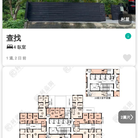
村屋
查找
4 臥室
1 週, 2 日 前
圖片
2