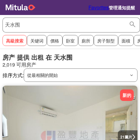
Favorites
管理通知提醒
高級搜索
关键词
價格
卧室
廁所
房子類型
面積
房产 提供 出租 在 天水围
2,019 可用房产
排序方式:
從最相關的開始
新的
圖片
21