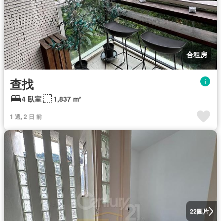
合租房
查找
4 臥室
1,837 m²
1 週, 2 日 前
圖片
22