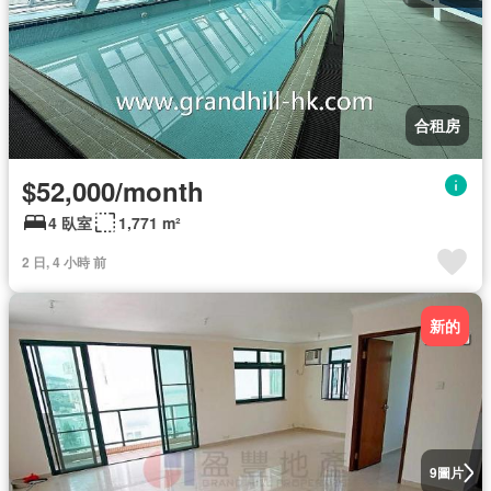
合租房
$52,000/month
4 臥室
1,771 m²
2 日, 4 小時 前
新的
圖片
9