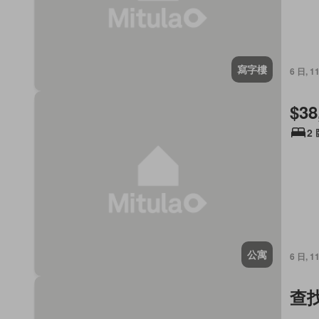
寫字樓
6 日, 
$38
2
公寓
6 日, 
查