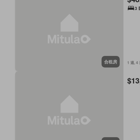
3
合租房
1 週, 4
$13