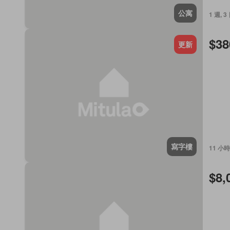
公寓
1 週, 3
$38
更新
寫字樓
11 小時
$8,