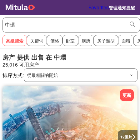
Favorites
管理通知提醒
高級搜索
关键词
價格
卧室
廁所
房子類型
面積
房产 提供 出售 在 中環
25,016 可用房产
排序方式:
從最相關的開始
更新
圖片
12