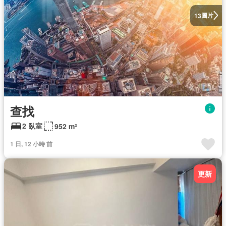
圖片
13
查找
2 臥室
952 m²
1 日, 12 小時 前
更新