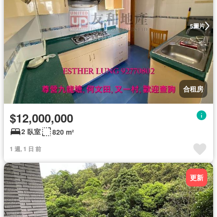
圖片
5
合租房
$12,000,000
2 臥室
820 m²
1 週, 1 日 前
更新