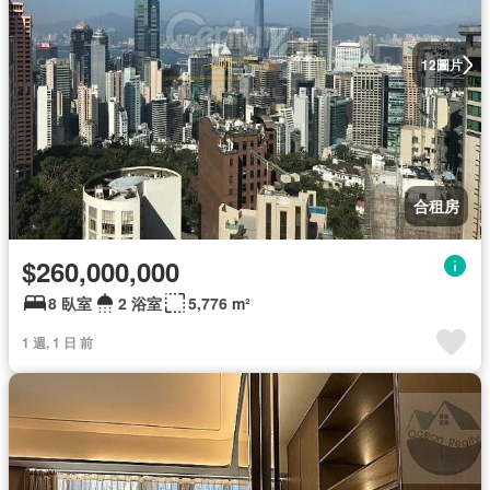
圖片
12
合租房
$260,000,000
8 臥室
2 浴室
5,776 m²
1 週, 1 日 前