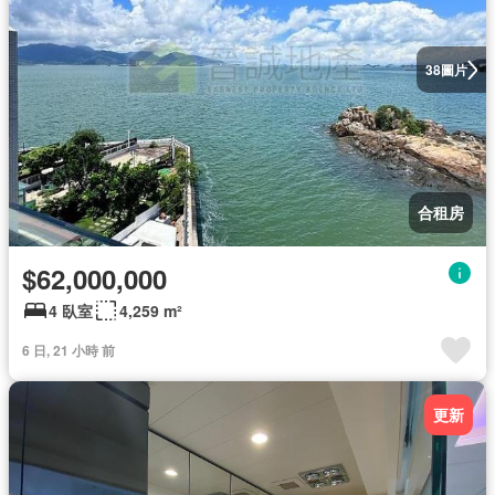
圖片
38
合租房
$62,000,000
4 臥室
4,259 m²
6 日, 21 小時 前
更新