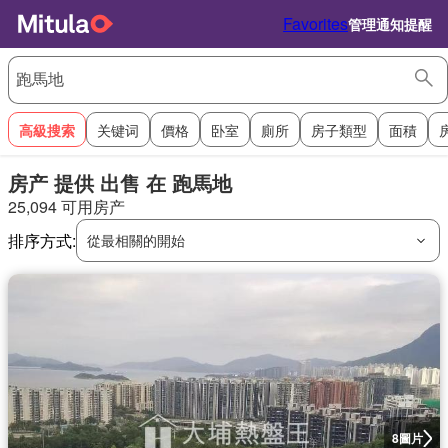
Favorites
管理通知提醒
高級搜索
关键词
價格
卧室
廁所
房子類型
面積
房产 提供 出售 在 跑馬地
25,094 可用房产
排序方式:
從最相關的開始
圖片
8