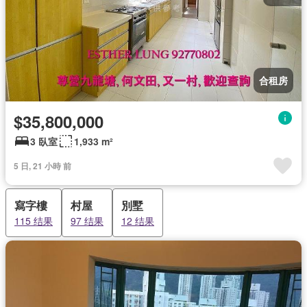
合租房
$35,800,000
3 臥室
1,933 m²
5 日, 21 小時 前
寫字樓
村屋
別墅
115 结果
97 结果
12 结果