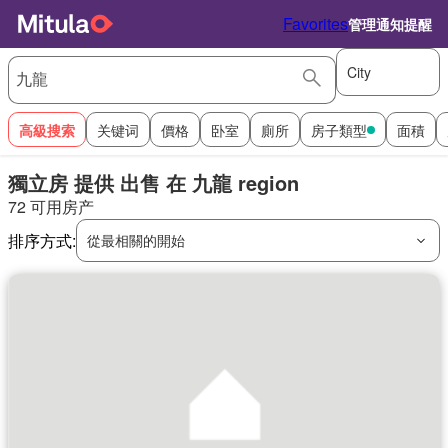
Favorites
管理通知提醒
City
高級搜索
关键词
價格
卧室
廁所
房子類型
面積
獨立房 提供 出售 在 九龍 region
72 可用房产
排序方式:
從最相關的開始