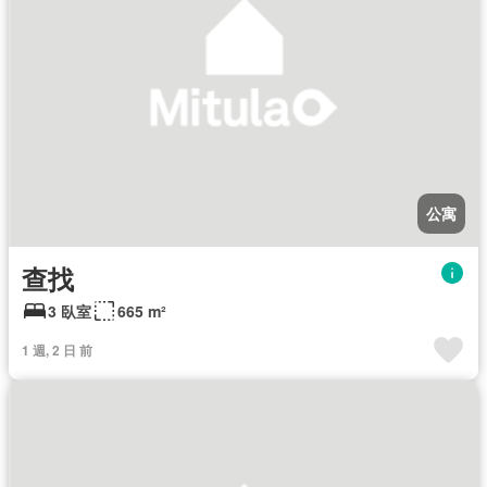
公寓
查找
3 臥室
665 m²
1 週, 2 日 前