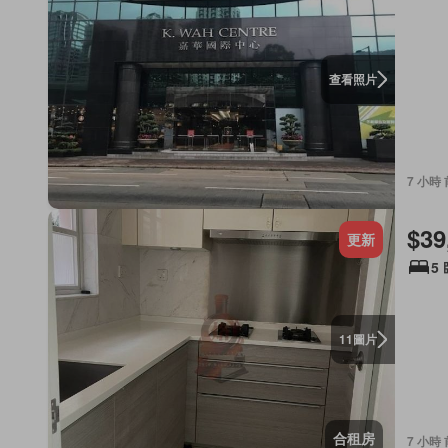
查看照片
7 小時 
$39
更新
5
圖片
11
合租房
7 小時 