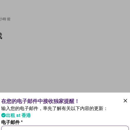
7 小時 前
找
7 小時 前
输入您的电子邮件，率先了解有关以下内容的更新：
9,920/month
出租 st 香港
电子邮件 *