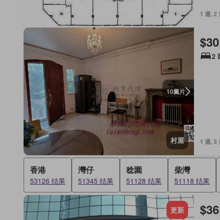
1 週, 2
$30
2
圖片
10
村屋
1 週, 5
香港
灣仔
稔園
柴灣
53126 结果
51345 结果
51128 结果
51118 结果
$36
更新