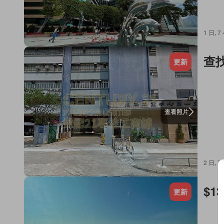
1 日, 
查
更新
查看照片
2 日, 
$13
更新