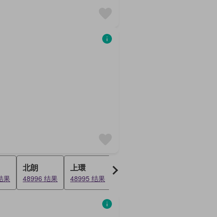
北朗
上環
窩田
田寮
 结果
48996 结果
48995 结果
48836 结果
48682 结果
4