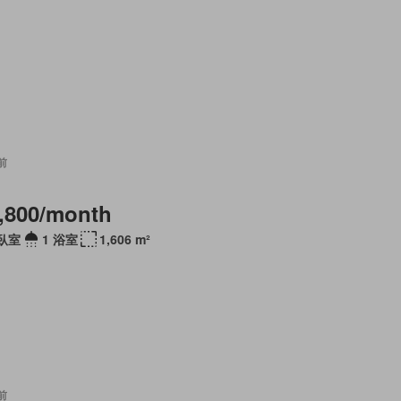
前
,800/month
 臥室
1 浴室
1,606 m²
前