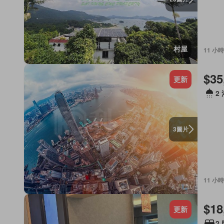
村屋
11 小時
$35
更新
2
圖片
3
11 小時
$18
更新
2