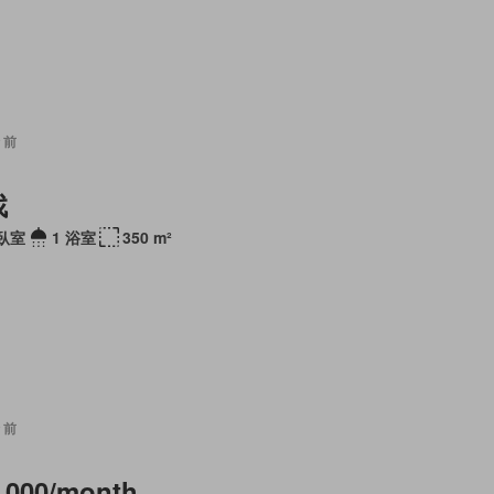
 前
找
 臥室
1 浴室
350 m²
 前
,000/month