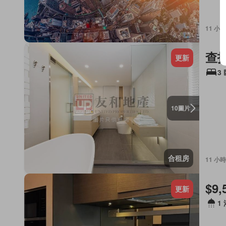
11 小時
查
更新
3
圖片
10
合租房
11 小時
$9,
更新
1