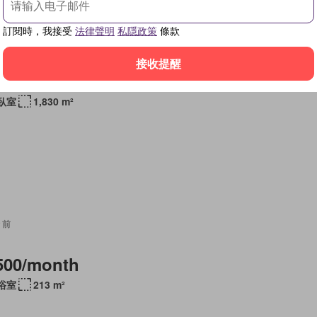
訂閱時，我接受
法律聲明
私隱政策
條款
 前
接收提醒
找
 臥室
1,830 m²
 前
500/month
 浴室
213 m²