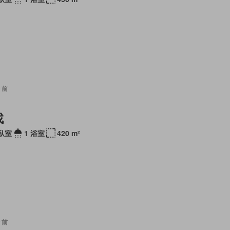
 前
找
 臥室
1 浴室
420 m²
 前