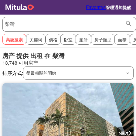
Favorites
管理通知提醒
高級搜索
关键词
價格
卧室
廁所
房子類型
面積
房产 提供 出租 在 柴灣
13,748 可用房产
排序方式:
從最相關的開始
圖片
5