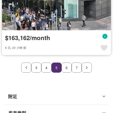
$163,162/month
6 日, 20 小時 前
3
4
5
6
7
附近
房产类型