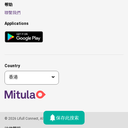
帮助
聯繫我們
Applications
Country
保存此搜索
© 2026 Lifull Connect, All rights reserved