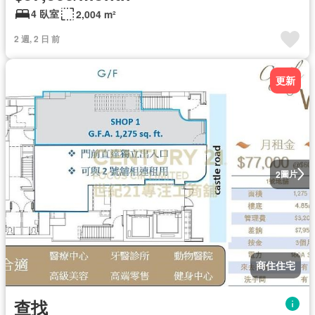
4 臥室
2,004 m²
2 週, 2 日 前
更新
圖片
2
商住住宅
查找