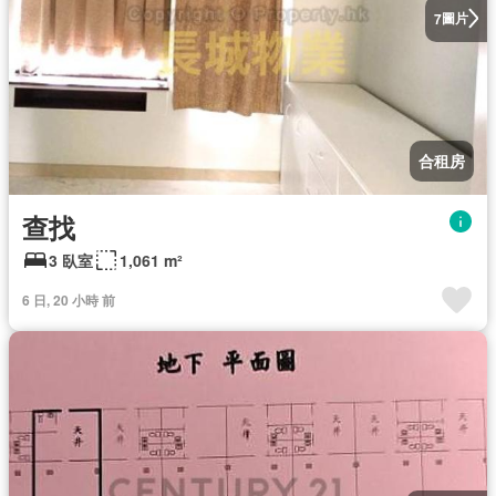
圖片
7
合租房
查找
3 臥室
1,061 m²
6 日, 20 小時 前