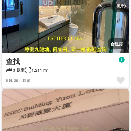
圖片
8
合租房
查找
3 臥室
1,211 m²
6 日, 20 小時 前