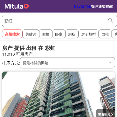
Favorites
管理通知提醒
高級搜索
关键词
價格
卧室
廁所
房子類型
面積
房产 提供 出租 在 彩虹
11,016 可用房产
排序方式:
從最相關的開始
查看照片