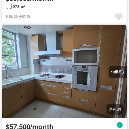
978 m²
6 日, 20 小時 前
圖片
10
合租房
$57,500/month