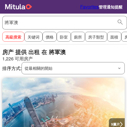
Favorites
管理通知提醒
高級搜索
关键词
價格
卧室
廁所
房子類型
面積
房产 提供 出租 在 將軍澳
1,226 可用房产
排序方式:
從最相關的開始
圖片
9